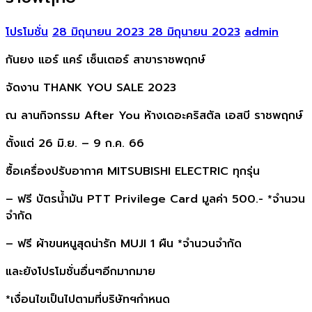
โปรโมชั่น
28 มิถุนายน 2023
28 มิถุนายน 2023
admin
กันยง แอร์ แคร์ เซ็นเตอร์ สาขาราชพฤกษ์
จัดงาน THANK YOU SALE 2023
ณ ลานกิจกรรม After You ห้างเดอะคริสตัล เอสบี ราชพฤกษ์
ตั้งแต่ 26 มิ.ย. – 9 ก.ค. 66
ซื้อเครื่องปรับอากาศ MITSUBISHI ELECTRIC ทุกรุ่น
– ฟรี บัตรน้ำมัน PTT Privilege Card มูลค่า 500.- *จำนวน
จำกัด
– ฟรี ผ้าขนหนูสุดน่ารัก MUJI 1 ผืน *จำนวนจำกัด
และยังโปรโมชั่นอื่นๆอีกมากมาย
*เงื่อนไขเป็นไปตามที่บริษัทฯกำหนด