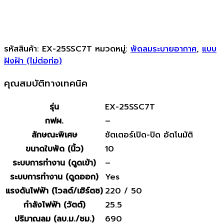
รหัสสินค้า:
EX-25SSC7T
หมวดหมู่:
พัดลมระบายอากาศ
,
แบบ
ฝังฝ้า (ไม่ต่อท่อ)
คุณสมบัติทางเทคนิค
รุ่น
EX-25SSC7T
กฟผ.
–
ลักษณะพิเศษ
ชัตเตอร์เปิด-ปิด อัตโนมัติ
ขนาดใบพัด (นิ้ว)
10
ระบบการทำงาน (ดูดเข้า)
–
ระบบการทำงาน (ดูดออก)
Yes
แรงดันไฟฟ้า (โวลต์/เฮิร์ตซ)
220 / 50
กำลังไฟฟ้า (วัตต์)
25.5
ปริมาณลม (ลบ.ม./ชม.)
690