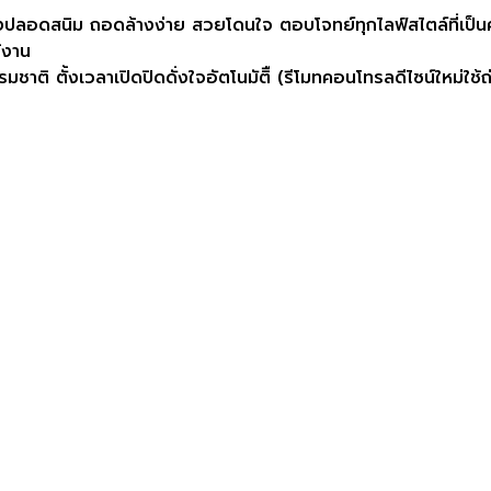
งแรงปลอดสนิม ถอดล้างง่าย สวยโดนใจ ตอบโจทย์ทุกไลฟ์สไตล์ที่เป็
้งาน
 ตั้งเวลาเปิดปิดดั่งใจอัตโนมัติื (รีโมทคอนโทรลดีไซน์ใหม่ใช้