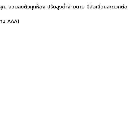
นคุณ สวยลงตัวทุกห้อง ปรับสูงต่ำง่ายดาย มีล้อเลื่อนสะดวกต่อ
ถ่าน AAA)