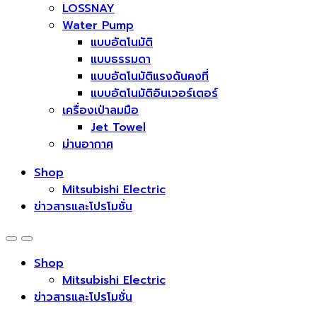
LOSSNAY
Water Pump
แบบอัตโนมัติ
แบบธรรมดา
แบบอัตโนมัติแรงดันคงที่
แบบอัตโนมัติอินเวอร์เตอร์
เครื่องเป่าลมมือ
Jet Towel
ม่านอากาศ
Shop
Mitsubishi Electric
ข่าวสารและโปรโมชั่น
Shop
Mitsubishi Electric
ข่าวสารและโปรโมชั่น