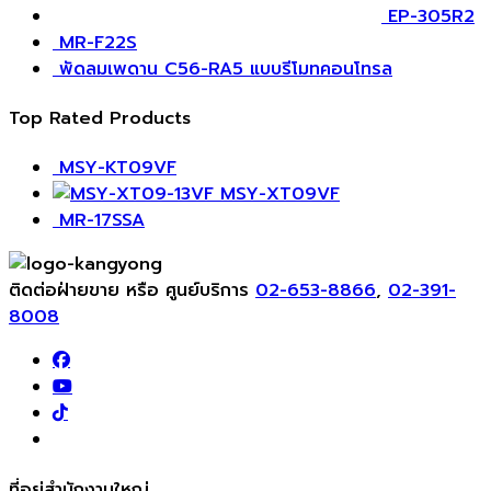
EP-305R2
MR-F22S
​พัดลมเพดาน C56-RA5 แบบรีโมทคอนโทรล
Top Rated Products
MSY-KT09VF
MSY-XT09VF
MR-17SSA
ติดต่อฝ่ายขาย หรือ ศูนย์บริการ
02-653-8866
,
02-391-
8008
ที่อยู่สำนักงานใหญ่