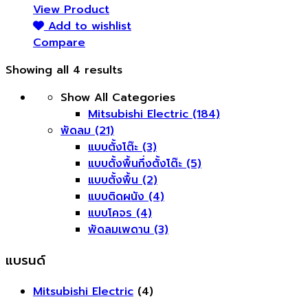
View Product
Add to wishlist
Compare
Showing all 4 results
Show All Categories
Mitsubishi Electric
(184)
พัดลม
(21)
แบบตั้งโต๊ะ
(3)
แบบตั้งพื้นกึ่งตั้งโต๊ะ
(5)
แบบตั้งพื้น
(2)
แบบติดผนัง
(4)
แบบโคจร
(4)
พัดลมเพดาน
(3)
แบรนด์
Mitsubishi Electric
(4)