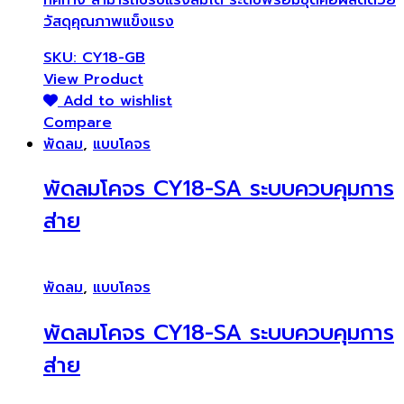
วัสดุคุณภาพแข็งแรง
SKU: CY18-GB
View Product
Add to wishlist
Compare
พัดลม
,
แบบโคจร
พัดลมโคจร CY18-SA ระบบควบคุมการ
ส่าย
พัดลม
,
แบบโคจร
พัดลมโคจร CY18-SA ระบบควบคุมการ
ส่าย