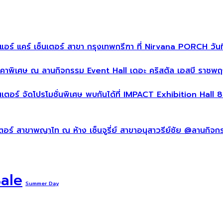
 แคร์ เซ็นเตอร์ สาขา กรุงเทพกรีฑา ที่ Nirvana PORCH วันที
คาพิเศษ ณ ลานกิจกรรม Event Hall เดอะ คริสตัล เอสบี ราชพฤกษ
ร์ จัดโปรโมชั่นพิเศษ พบกันได้ที่ IMPACT Exhibition Hall 8
์ สาขาพญาไท ณ ห้าง เซ็นจูรี่ย์ สาขาอนุสาวรีย์ชัย @ลานกิจกรรม
Sale
Summer Day