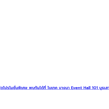
ปรโมชั่นพิเศษ พบกันได้ที่ ไบเทค บางนา Event Hall 101 บูธเสาที